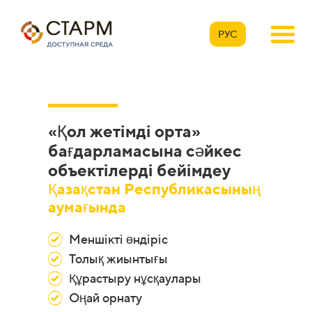
РУС
«Қол жетімді орта»
бағдарламасына сәйкес
объектілерді бейімдеу
Қазақстан Республикасының
аумағында
Меншікті өндіріс
Толық жиынтығы
Құрастыру нұсқаулары
Оңай орнату