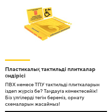
Пластикалық тактильді плиткалар
өндірісі
Т
ПВХ немесе TПУ тактильді плиткаларын
іздеп жүрсіз бе? Таңдауға көмектесейік!
Біз үлгілерді тегін береміз, орнату
схемаларын жасаймыз!