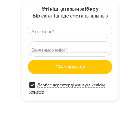
Өтініш қағазын жіберу
Бір сағат ішінде сметаны алыңыз
Аты-жөні *
Байланыс нөмірі *
Сметаны алу
Дербес деректерді жинауға келісім
беремін