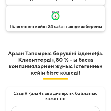
Төлегеннен кейін 24 сағат ішінде жібереміз
Арзан Тапсырыс берушіні іздемеңіз.
Клиенттердің 80 % - ы басқа
компаниялармен жұмыс істегеннен
кейін бізге көшеді!
Сіздің қалаңызда дилерлік байланыс
қажет пе