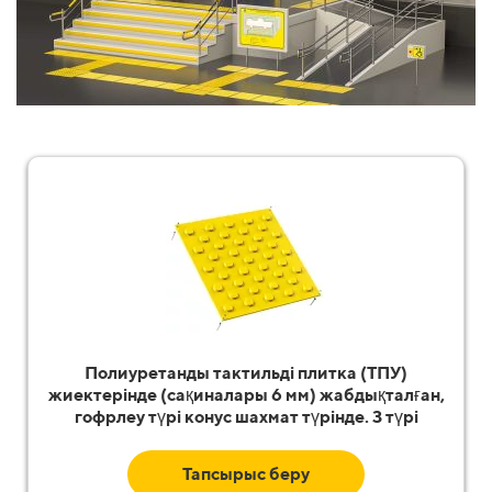
Полиуретанды тактильді плитка (ТПУ)
жиектерінде (сақиналары 6 мм) жабдықталған,
гофрлеу түрі конус шахмат түрінде. 3 түрі
Тапсырыс беру