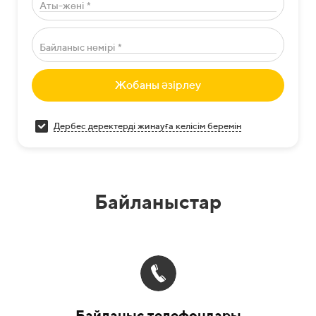
Аты-жөні *
Байланыс нөмірі *
Жобаны әзірлеу
Дербес деректерді жинауға келісім беремін
Байланыстар
Байланыс телефондары